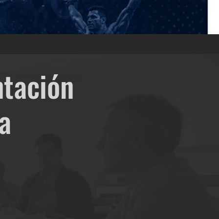
ntación
a