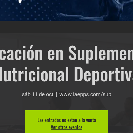
icación en Supleme
Nutricional Deportiv
sáb 11 de oct
  |  
www.iaepps.com/sup
Las entradas no están a la venta
Ver otros eventos