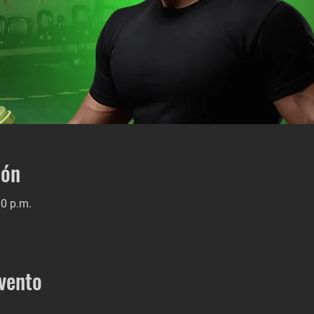
ión
00 p.m.
vento