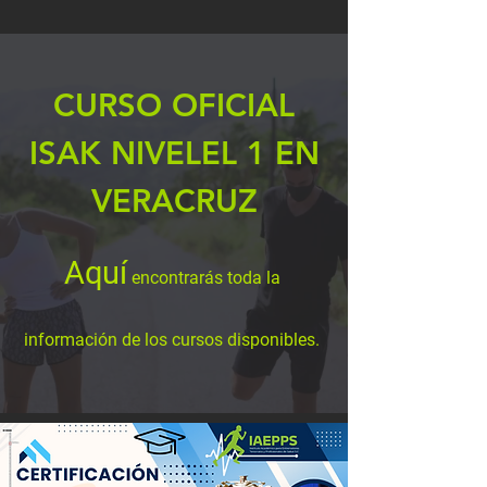
CURSO OFICIAL
ISAK NIVELEL 1 EN
VERACRUZ
Aquí
encontrarás toda la
información de los cursos disponibles.