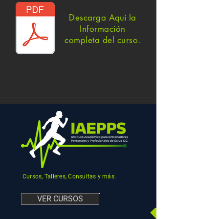
Descarga
Aquí
la
Información
completa del curso.
Cursos, Talleres, Consultas y más.
VER CURSOS