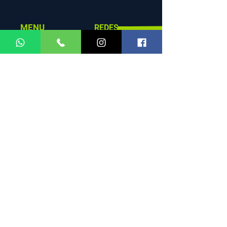
MENU
REDES
SOCIALES
HORARIOS DE
ATENCIÓN
Facebook
Instagram
WhatsApp
Lun - Vie: 7:00am
– 10:00pm
Sab: 8:00am –
1:00pm